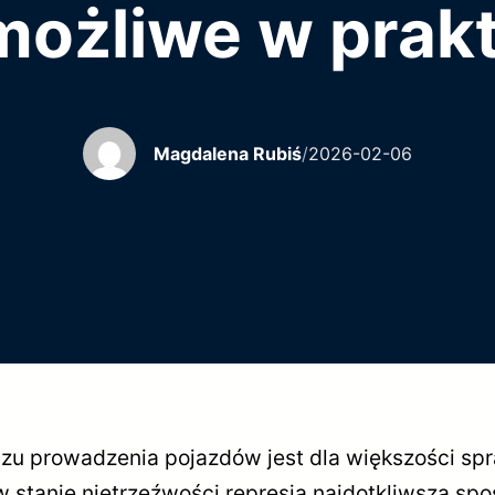
możliwe w prak
Magdalena Rubiś
/
2026-02-06
prowadzenia pojazdów jest dla większości sp
 stanie nietrzeźwości represją najdotkliwszą sp