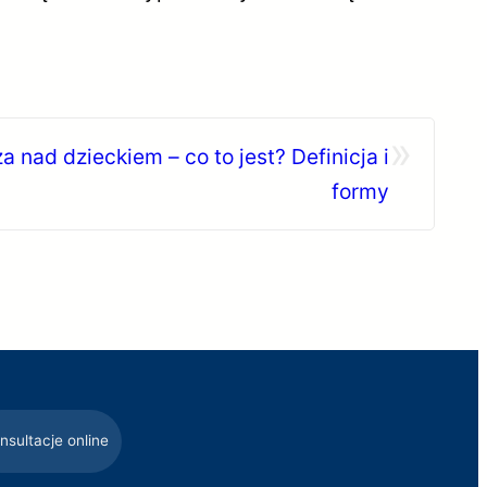
»
 nad dzieckiem – co to jest? Definicja i
formy
nsultacje online