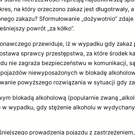
es, na który orzeczono zakaz jest długotrwały, a 
czonego zakazu? Sformułowanie „dożywotnio” zdaj
eśniejszy powrót „za kółko”.
awczego przewiduje, iż w wypadku gdy zakaz 
postawa sprawcy przestępstwa, za które środek k
azdu nie zagraża bezpieczeństwu w komunikacji,
a pojazdów niewyposażonych w blokadę alkoholo
wanie powyższego rozwiązania w sytuacji gdy zak
 blokadą alkoholową (popularnie zwaną
„alko
u w wypadku, gdy stężenie alkoholu w wydychany
jszego prowadzenia pojazdu z zastrzeżeniem, 