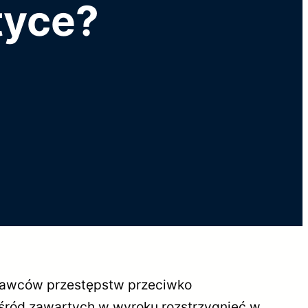
tyce?
rawców przestępstw przeciwko
ośród zawartych w wyroku rozstrzygnięć w