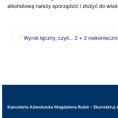
alkoholową należy sporządzić i złożyć do wł
«
Wyrok łączny, czyli… 2 + 2 niekonieczni
Kancelaria Adwokacka Magdalena Rubiś – Skontaktuj s