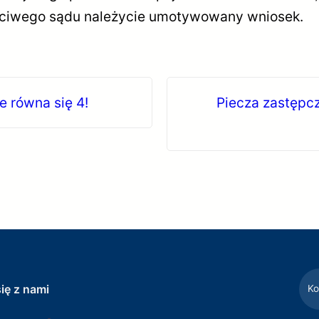
aściwego sądu należycie umotywowany wniosek.
e równa się 4!
Piecza zastępcza
ię z nami
Ko