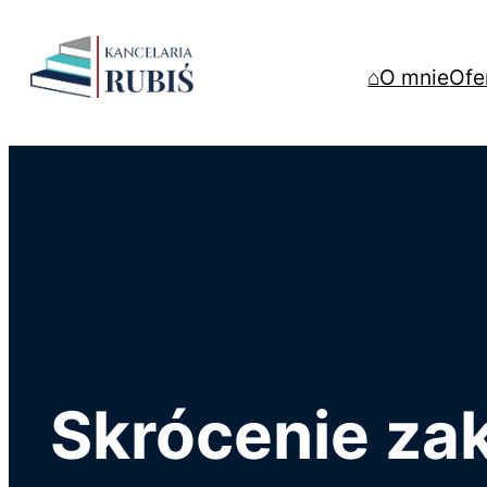
Przejdź
do
⌂
O mnie
Ofe
treści
Skrócenie za