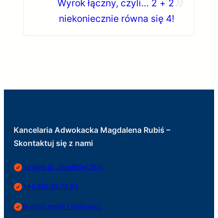
»
Wyrok łączny, czyli… 2 + 2
niekoniecznie równa się 4!
Kancelaria Adwokacka Magdalena Rubiś –
Skontaktuj się z nami
Kraków ul. Józefitów 21/4
+48 698 88 74 84
Kontakt email / formularz