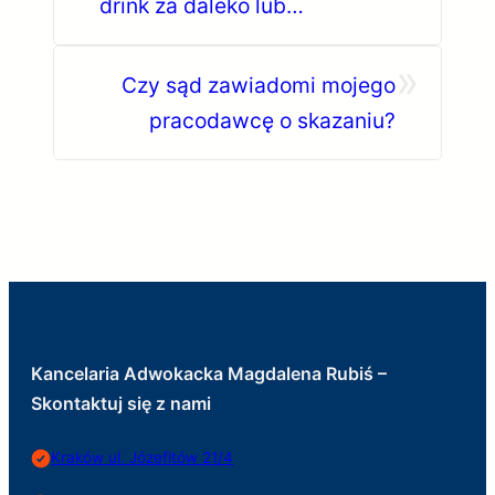
drink za daleko lub
niespodzianka z ranka
»
Czy sąd zawiadomi mojego
pracodawcę o skazaniu?
Kancelaria Adwokacka Magdalena Rubiś –
Skontaktuj się z nami
Kraków ul. Józefitów 21/4