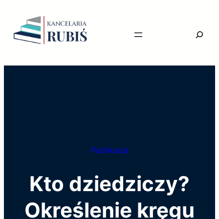
Przejdź
do
Searc
treści
Publikacje
Kto dziedziczy?
Określenie kręgu